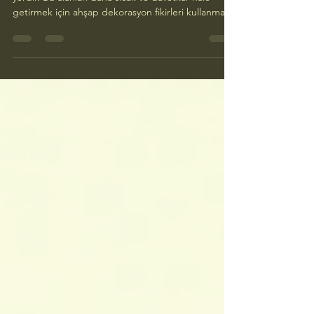
Tatil Evleri İçin Ahşap Dekorasyon
Fikirleri
Tatil evleri, dinlenmek ve yenilenmek için harika bir
yerdir. Bu alanları daha sıcak ve davetkar hale
getirmek için ahşap dekorasyon fikirleri kullanmak,
evinize doğal bir dokunuş katabilir. Ahşap, hem
estetik hem de işlevsel açıdan birçok avantaj sunar.
Bu yazıda, tatil evlerinizi ahşap ile nasıl dekore
edebileceğinizi keşfedeceğiz. Ahşap, doğal bir
malzeme olarak sıcaklık ve samimiyet hissi verir. Bu
nedenle, tatil evlerinde kullanıldığında,
misafirlerinizi rahat hissettire