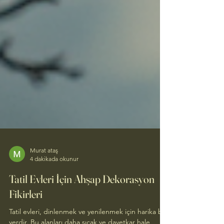
Murat ataş
4 dakikada okunur