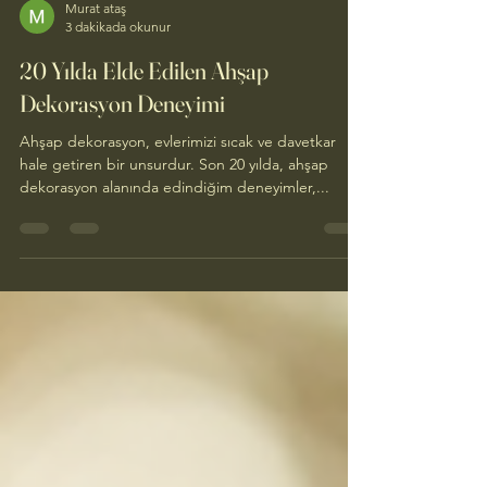
Murat ataş
3 dakikada okunur
20 Yılda Elde Edilen Ahşap
Dekorasyon Deneyimi
Ahşap dekorasyon, evlerimizi sıcak ve davetkar
hale getiren bir unsurdur. Son 20 yılda, ahşap
dekorasyon alanında edindiğim deneyimler,...