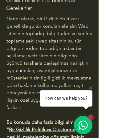
Gizlilik Politikasında Bulunması
Gerekenler
Genel olarak, bir Gizlilik Politikası
genellikle şu tür konuları ele alır: Web
sitesinin topladığı bilgi türleri ve verileri
toplama şekli; web sitesinin bu tür
bilgileri neden topladığına dair bir
açıklama; web sitesinin bilgilerin
üçüncü taraflarla paylaşılmasına ilişkin
uygulamaları; ziyaretçilerinizin ve
müşterilerinizin ilgili gizlilik mevzuatına
göre haklarını kullanma yolları; reşit
olmayanların verilerinin toplanmasına
How can we help you?
ilişkin özel uygulamalar ve çok daha
fazlası.
1
Bu konuda daha fazla bilgi almak için
“
Bir Gizlilik Politikası Oluşturma
”
başlıklı makalemize göz atabilirsiniz.